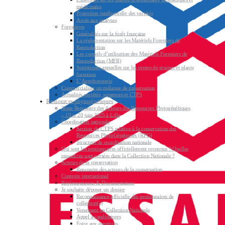
médicinales
Protection intellectuelle des variétés
Accès aux analyses
Forestières
Généralités sur la forêt française
La réglementation sur les Matériels Forestiers de
Reproduction
Les conseils d’utilisation des Matériels Forestiers de
Reproduction (MFR)
Statistiques annuelles sur les ventes de graines et plants
forestiers
L’Agroforesterie
Commercialiser un mélange de préservation
Actualités variétés, semences et CTPS
Ressources phytogénétiques
3ème Rencontre des Acteurs des Ressources Phytogénétiques
– 19 et 20 juin 2025 à Lille
Coordination nationale
Section du CTPS relative à la conservation des
Ressources PhytoGénétiques (RPG)
Structure de coordination nationale
Qui sont les gestionnaires officiellement reconnus ? Quelles
ressources sont versées dans la Collection Nationale ?
Acteurs de la conservation
Rencontre des acteurs de la conservation
Contexte international
Réglementation & Documentation
Je souhaite déposer un dossier
Reconnaissance officielle des gestionnaires de
collection(s)
Versement en Collection Nationale
Appel à candidatures
Foire aux questions