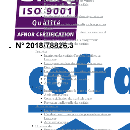
L’évaluation et l’inscription des variétés
Protection intellectuelle des variétés
Accès aux analyses
Légumières
Inscription des variétés d’espèces légumières au
Catalogue
Catalogue et résultats variétés disponibles pour les
filières
Commercialisation et certification des semences et
plants de légumières
Résistance des légumières aux bioagresseurs
Protection intellectuelle des variétés
Accès aux analyses
Fruitières
Inscription des variétés d’espèces fruitières au
Catalogue
Catalogue et résultats des études conduites pour
l’inscription
Commercialisation et certification des semences &
plants d’espèces fruitières
Protection intellectuelle des variétés
Accès aux analyses
Vigne
Inscription des variétés de vigne au Catalogue
Accès aux analyses
Commercialisation des matériels vigne
Protection intellectuelle des variétés
Plantes de services
Les plantes de services
L’évaluation et l’inscription des plantes de services au
Catalogue
Accès aux analyses
Ornementales
Expertises sur les plantes ornementales, aromatiques et