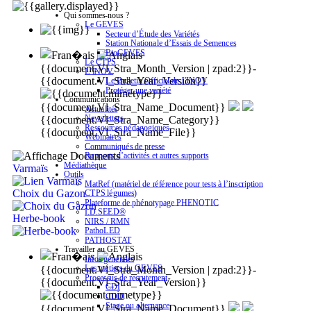
Qui sommes-nous ?
Le GEVES
Secteur d’Étude des Variétés
Station Nationale d’Essais de Semences
BioGEVES
Le CTPS
{{document.Vl_Stra_Month_Version | zpad:2}}-
L’INOV
{{document.Vl_Stra_Year_Version}}
Le Bulletin Officiel de l’INOV
Protéger une variété
Communications
{{document.Vl_Stra_Name_Document}}
Actualités
Newsletters
{{document.Vl_Stra_Name_Category}}
Ressources pédagogiques
{{document.Vl_Stra_Name_File}}
Webinaires
Communiqués de presse
Rapports d’activités et autres supports
Médiathèque
Varmaïs
Outils
MatRef (matériel de référence pour tests à l’inscription
Choix du Gazon
CTPS légumes)
Plateforme de phénotypage PHENOTIC
I.D.SEED®
Herbe-book
NIRS / RMN
PathoLED
PATHOSTAT
Travailler au GEVES
Infos générales
Les métiers du GEVES
{{document.Vl_Stra_Month_Version | zpad:2}}-
Processus de recrutement
{{document.Vl_Stra_Year_Version}}
CDI
CDD
Stage ou alternance
{{document.Vl_Stra_Name_Document}}