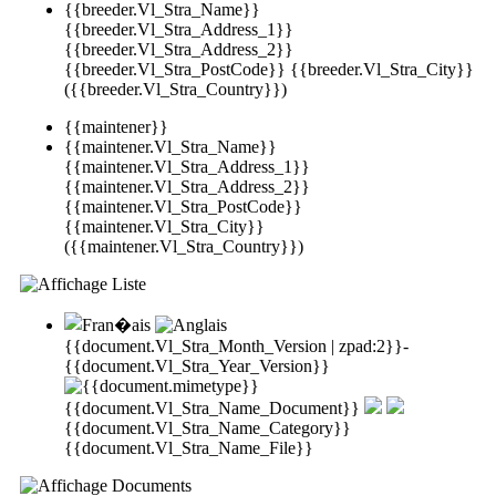
{{breeder.Vl_Stra_Name}}
{{breeder.Vl_Stra_Address_1}}
{{breeder.Vl_Stra_Address_2}}
{{breeder.Vl_Stra_PostCode}} {{breeder.Vl_Stra_City}}
({{breeder.Vl_Stra_Country}})
{{maintener}}
{{maintener.Vl_Stra_Name}}
{{maintener.Vl_Stra_Address_1}}
{{maintener.Vl_Stra_Address_2}}
{{maintener.Vl_Stra_PostCode}}
{{maintener.Vl_Stra_City}}
({{maintener.Vl_Stra_Country}})
{{document.Vl_Stra_Month_Version | zpad:2}}-
{{document.Vl_Stra_Year_Version}}
{{document.Vl_Stra_Name_Document}}
{{document.Vl_Stra_Name_Category}}
{{document.Vl_Stra_Name_File}}