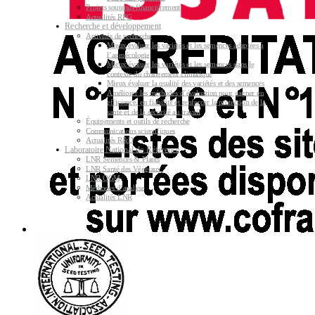
Projets soutenus financièrement
Actualités RPG
Recherche et développement
Activités de recherche
Mieux évaluer les variétés et les semences adaptées à
l’agroécologie
Mieux évaluer les variétés et les semences dans le
contexte du changement climatique
Mieux évaluer la qualité des variétés et des semences
Améliorer les méthodes d’évaluation pour gagner en
efficience, en fiabilité et renforcer la protection de la
santé et de la sécurité au travail
Équipements et outils de recherche
Communications scientifiques
Actualités R&D
Laboratoire National de Référence
LNR Semences & Plants
LNR Santé des Végétaux
LNR OGM
Méthodes d’analyse
Actualités LNR