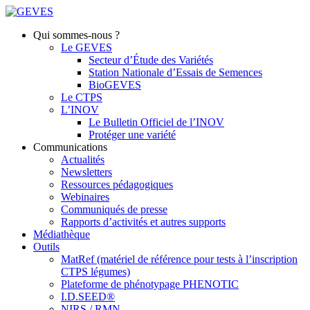
Qui sommes-nous ?
Le GEVES
Secteur d’Étude des Variétés
Station Nationale d’Essais de Semences
BioGEVES
Le CTPS
L’INOV
Le Bulletin Officiel de l’INOV
Protéger une variété
Communications
Actualités
Newsletters
Ressources pédagogiques
Webinaires
Communiqués de presse
Rapports d’activités et autres supports
Médiathèque
Outils
MatRef (matériel de référence pour tests à l’inscription
CTPS légumes)
Plateforme de phénotypage PHENOTIC
I.D.SEED®
NIRS / RMN