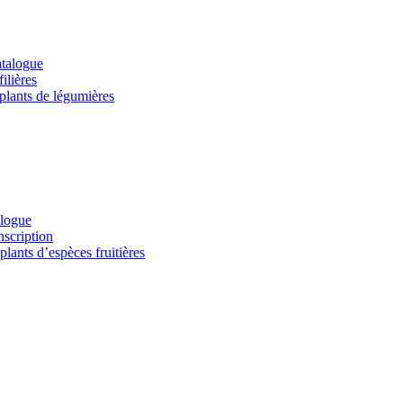
atalogue
ilières
 plants de légumières
alogue
nscription
lants d’espèces fruitières