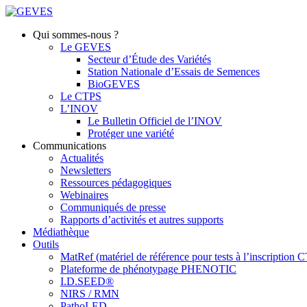
Qui sommes-nous ?
Le GEVES
Secteur d’Étude des Variétés
Station Nationale d’Essais de Semences
BioGEVES
Le CTPS
L’INOV
Le Bulletin Officiel de l’INOV
Protéger une variété
Communications
Actualités
Newsletters
Ressources pédagogiques
Webinaires
Communiqués de presse
Rapports d’activités et autres supports
Médiathèque
Outils
MatRef (matériel de référence pour tests à l’inscription
Plateforme de phénotypage PHENOTIC
I.D.SEED®
NIRS / RMN
PathoLED