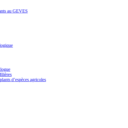
lants au GEVES
logique
alogue
ilières
plants d’espèces agricoles