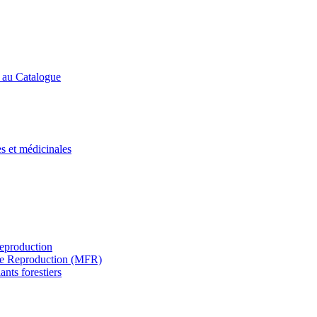
s au Catalogue
es et médicinales
Reproduction
s de Reproduction (MFR)
ants forestiers