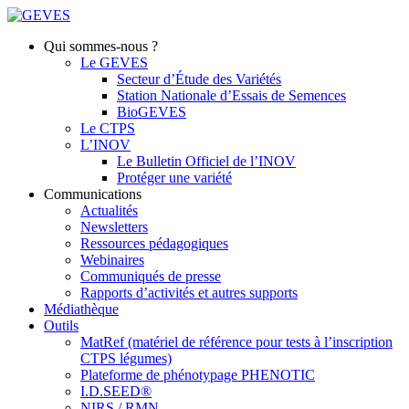
Qui sommes-nous ?
Le GEVES
Secteur d’Étude des Variétés
Station Nationale d’Essais de Semences
BioGEVES
Le CTPS
L’INOV
Le Bulletin Officiel de l’INOV
Protéger une variété
Communications
Actualités
Newsletters
Ressources pédagogiques
Webinaires
Communiqués de presse
Rapports d’activités et autres supports
Médiathèque
Outils
MatRef (matériel de référence pour tests à l’inscription
CTPS légumes)
Plateforme de phénotypage PHENOTIC
I.D.SEED®
NIRS / RMN