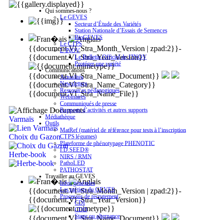
Qui sommes-nous ?
Le GEVES
Secteur d’Étude des Variétés
Station Nationale d’Essais de Semences
BioGEVES
Le CTPS
{{document.Vl_Stra_Month_Version | zpad:2}}-
L’INOV
{{document.Vl_Stra_Year_Version}}
Le Bulletin Officiel de l’INOV
Protéger une variété
Communications
{{document.Vl_Stra_Name_Document}}
Actualités
Newsletters
{{document.Vl_Stra_Name_Category}}
Ressources pédagogiques
{{document.Vl_Stra_Name_File}}
Webinaires
Communiqués de presse
Rapports d’activités et autres supports
Médiathèque
Varmaïs
Outils
MatRef (matériel de référence pour tests à l’inscription
Choix du Gazon
CTPS légumes)
Plateforme de phénotypage PHENOTIC
I.D.SEED®
Herbe-book
NIRS / RMN
PathoLED
PATHOSTAT
Travailler au GEVES
Infos générales
Les métiers du GEVES
{{document.Vl_Stra_Month_Version | zpad:2}}-
Processus de recrutement
{{document.Vl_Stra_Year_Version}}
CDI
CDD
Stage ou alternance
{{document.Vl_Stra_Name_Document}}