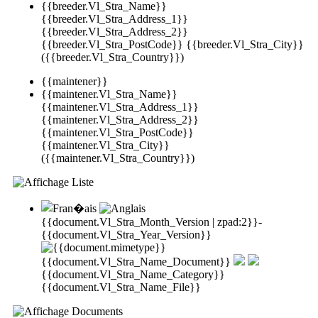
{{breeder.Vl_Stra_Name}}
{{breeder.Vl_Stra_Address_1}}
{{breeder.Vl_Stra_Address_2}}
{{breeder.Vl_Stra_PostCode}} {{breeder.Vl_Stra_City}}
({{breeder.Vl_Stra_Country}})
{{maintener}}
{{maintener.Vl_Stra_Name}}
{{maintener.Vl_Stra_Address_1}}
{{maintener.Vl_Stra_Address_2}}
{{maintener.Vl_Stra_PostCode}}
{{maintener.Vl_Stra_City}}
({{maintener.Vl_Stra_Country}})
{{document.Vl_Stra_Month_Version | zpad:2}}-
{{document.Vl_Stra_Year_Version}}
{{document.Vl_Stra_Name_Document}}
{{document.Vl_Stra_Name_Category}}
{{document.Vl_Stra_Name_File}}