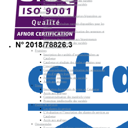
L’évaluation et l’inscription des variétés
Protection intellectuelle des variétés
Accès aux analyses
Légumières
Inscription des variétés d’espèces légumières au
Catalogue
Catalogue et résultats variétés disponibles pour les
filières
Commercialisation et certification des semences et
plants de légumières
Résistance des légumières aux bioagresseurs
Protection intellectuelle des variétés
Accès aux analyses
Fruitières
Inscription des variétés d’espèces fruitières au
Catalogue
Catalogue et résultats des études conduites pour
l’inscription
Commercialisation et certification des semences &
plants d’espèces fruitières
Protection intellectuelle des variétés
Accès aux analyses
Vigne
Inscription des variétés de vigne au Catalogue
Accès aux analyses
Commercialisation des matériels vigne
Protection intellectuelle des variétés
Plantes de services
Les plantes de services
L’évaluation et l’inscription des plantes de services au
Catalogue
Accès aux analyses
Ornementales
Expertises sur les plantes ornementales, aromatiques et