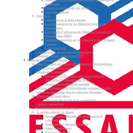
médicinales
Protection intellectuelle des variétés
Accès aux analyses
Forestières
Généralités sur la forêt française
La réglementation sur les Matériels Forestiers de
Reproduction
Les conseils d’utilisation des Matériels Forestiers de
Reproduction (MFR)
Statistiques annuelles sur les ventes de graines et plants
forestiers
L’Agroforesterie
Commercialiser un mélange de préservation
Actualités variétés, semences et CTPS
Ressources phytogénétiques
3ème Rencontre des Acteurs des Ressources Phytogénétiques
– 19 et 20 juin 2025 à Lille
Coordination nationale
Section du CTPS relative à la conservation des
Ressources PhytoGénétiques (RPG)
Structure de coordination nationale
Qui sont les gestionnaires officiellement reconnus ? Quelles
ressources sont versées dans la Collection Nationale ?
Acteurs de la conservation
Rencontre des acteurs de la conservation
Contexte international
Réglementation & Documentation
Je souhaite déposer un dossier
Reconnaissance officielle des gestionnaires de
collection(s)
Versement en Collection Nationale
Appel à candidatures
Foire aux questions